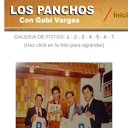
GALERIA DE FOTOS:
1
-
2
-
3
-
4
-
5
-
6
-
7
(Haz click en la foto para agrandar)